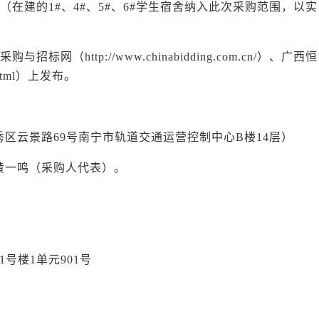
在建的1#、4#、5#、6#学生宿舍纳入此次采购范围，以实
国采购与招标网
（
http://www.chinabidding.com.cn/）、广西恒
html）上发布。
秀区云景路
69号南宁市轨道交通运营控制中心B楼14层）
黄
一鸣（采购人代表）
。
号楼1单元901号