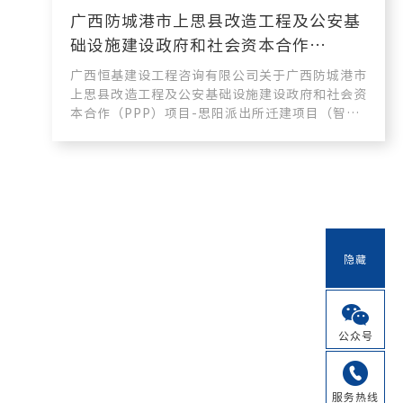
广西防城港市上思县改造工程及公安基
础设施建设政府和社会资本合作
（PPP）项目-思阳派出所迁建项目
广西恒基建设工程咨询有限公司关于广西防城港市
（智能化）设计服务 成交公告
上思县改造工程及公安基础设施建设政府和社会资
本合作（PPP）项目-思阳派出所迁建项目（智能
化）设计服务(HJZB20...
隐藏
公众号
服务热线