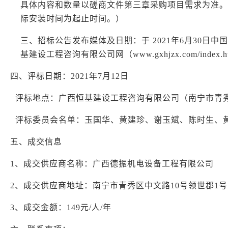
具体内容和数量以磋商文件第三章采购项目需求为准。（
际安装时间为起止时间。）
三、招标公告发布媒体及日期：于
202
1年
6月
30日中
基建设工程咨询有限公司网（www.gxhjzx.com/index.
四、评标日期：
202
1
年
7
月
1
2
日
评标地点：
广西恒基建设工程咨询有限公司（南宁市青
评标委员会名单：
玉国华
、
黄建珍
、
谢玉斌
、
陈时生、
五、
成交信息
1、
成交供应商名称：
广西德振机电设备工程有限公司
2、成交供应商地址：南宁市青秀区中文路10号领世郡1号1
3、成交金额：14
9
元
/
人
/年