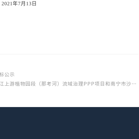
20
2
1
年
7
月
13
日
标公示
下一篇：广西恒基建设工程咨询有限公司关于南宁市竹排江上游植物园段（那考河）流域治理PPP项目和南宁市沙江河流域综合整治PPP项目2021年第四批项目采购（HJZB202