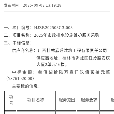
发布时间：2025-09-02 13:19:28
一、项目编号：
HJZB202503G3-003
二、项目名称：
2025年市政排水设施维护服务采购
三、
中标
信息：
供应商名称：广西桂林嘉盛建筑工程有限责任公司
供应商地址：
桂林市秀峰区红岭路安庆
大厦
2单元16楼。
中标
金额：叁佰柒拾陆万壹仟玖佰贰拾元整
（
¥
3761920
.00）
主要标的信息：
项
项目名称
服务范围
服务要求
号