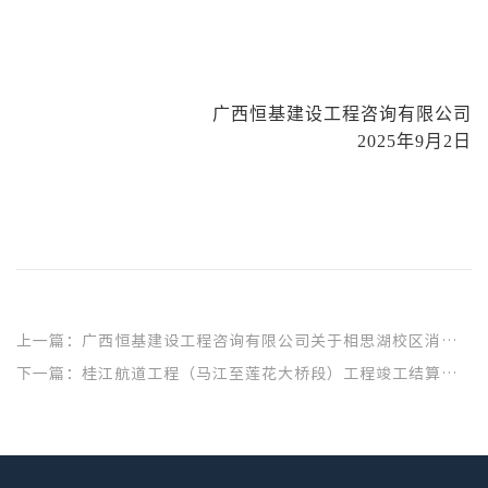
广西恒基建设工程咨询有限公司
202
5
年
9
月
2
日
上一篇：广西恒基建设工程咨询有限公司关于相思湖校区消防改造工程（重II）的成交公告
下一篇：桂江航道工程（马江至莲花大桥段）工程竣工结算审核服务成交结果公告